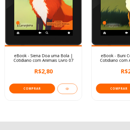
eBook - Siena Doa uma Bola |
eBook - Buni C
Cotidiano com Animais Livro 07
Cotidiano com A
R$2,80
R$2