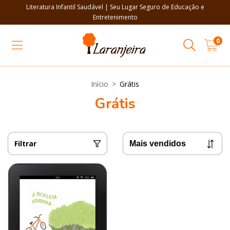
Literatura Infantil Saudável | Seu Lugar Seguro de Educação e
Entretenimento
0
Início
>
Grátis
Grátis
Filtrar