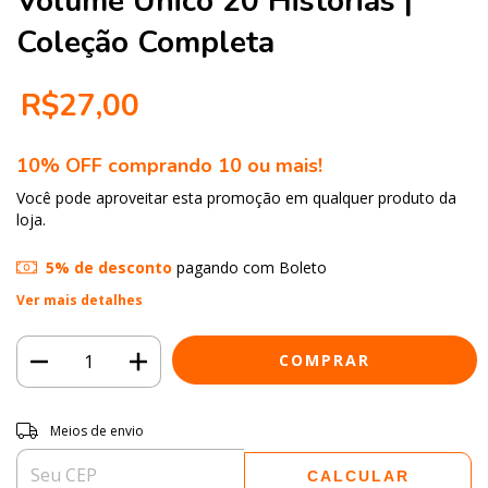
Volume Único 20 Histórias |
Coleção Completa
R$27,00
10% OFF comprando 10 ou mais!
Você pode aproveitar esta promoção em qualquer produto da
loja.
5% de desconto
pagando com Boleto
Ver mais detalhes
Entregas para o CEP:
ALTERAR CEP
Meios de envio
CALCULAR