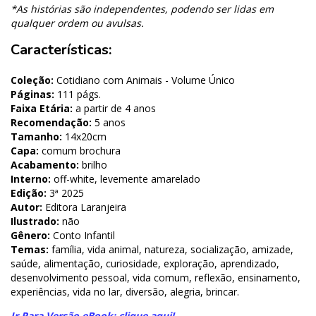
*As histórias são independentes, podendo ser lidas em
qualquer ordem ou avulsas.
Características:
Coleção:
Cotidiano com Animais - Volume Único
Páginas:
111 págs.
Faixa Etária:
a partir de 4 anos
Recomendação:
5 anos
Tamanho:
14x20cm
Capa:
comum brochura
Acabamento:
brilho
Interno:
off-white, levemente amarelado
Edição:
3ª 2025
Autor:
Editora Laranjeira
Ilustrado:
não
Gênero:
Conto Infantil
Temas:
família, vida animal, natureza, socialização, amizade,
saúde, alimentação, curiosidade, exploração, aprendizado,
desenvolvimento pessoal, vida comum, reflexão, ensinamento,
experiências, vida no lar, diversão, alegria, brincar.
Ir Para Versão eBook: clique aqui!