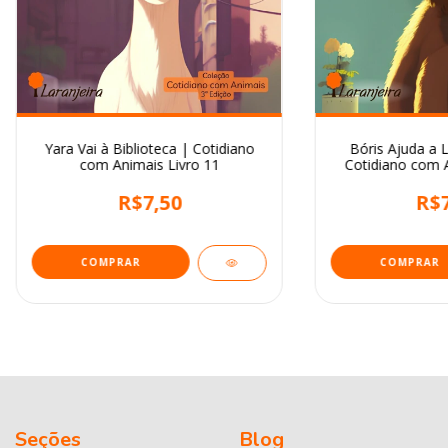
Yara Vai à Biblioteca | Cotidiano
Bóris Ajuda a 
com Animais Livro 11
Cotidiano com A
R$7,50
R$7
Seções
Blog