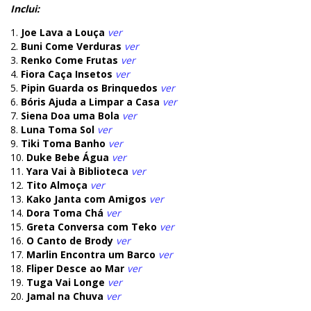
Inclui:
1.
Joe Lava a Louça
ver
2.
Buni Come Verduras
ver
3.
Renko Come Frutas
ver
4.
Fiora Caça Insetos
ver
5.
Pipin Guarda os Brinquedos
ver
6.
Bóris Ajuda a Limpar a Casa
ver
7.
Siena Doa uma Bola
ver
8.
Luna Toma Sol
ver
9.
Tiki Toma Banho
ver
10.
Duke Bebe Água
ver
11.
Yara Vai à Biblioteca
ver
12.
Tito Almoça
ver
13.
Kako Janta com Amigos
ver
14.
Dora Toma Chá
ver
15.
Greta Conversa com Teko
ver
16.
O Canto de Brody
ver
17.
Marlin Encontra um Barco
ver
18.
Fliper Desce ao Mar
ver
19.
Tuga Vai Longe
ver
20.
Jamal na Chuva
ver